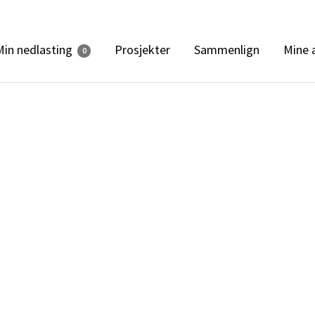
Min nedlasting
Prosjekter
Sammenlign
Mine 
0